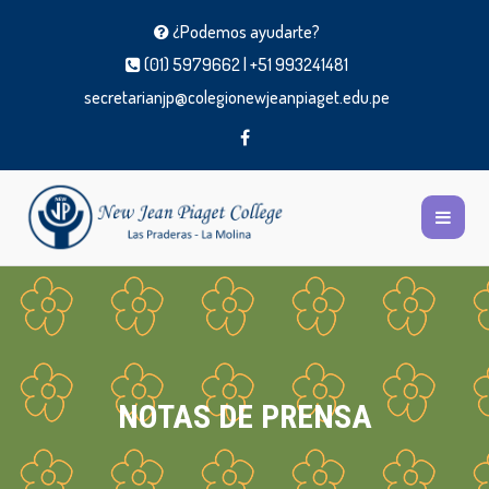
¿Podemos ayudarte?
(01) 5979662 | +51 993241481
secretarianjp@colegionewjeanpiaget.edu.pe
NOTAS DE PRENSA