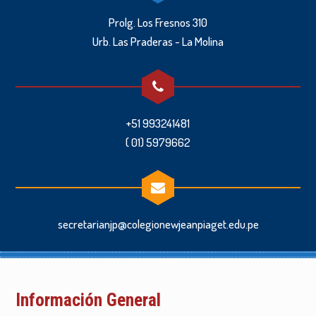
Prolg. Los Fresnos 310
Urb. Las Praderas - La Molina
+51 993241481
( 01) 5979662
secretarianjp@colegionewjeanpiaget.edu.pe
Información General