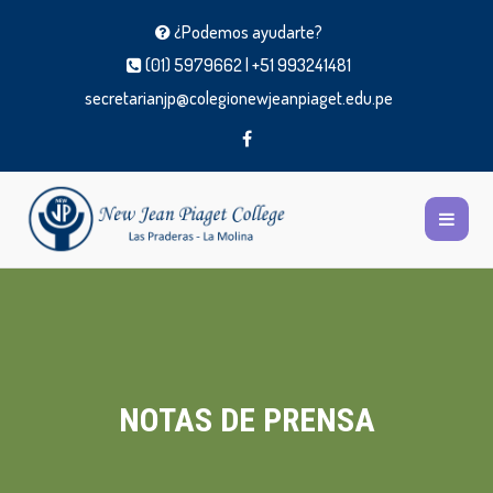
¿Podemos ayudarte?
(01) 5979662 | +51 993241481
secretarianjp@colegionewjeanpiaget.edu.pe
NOTAS DE PRENSA