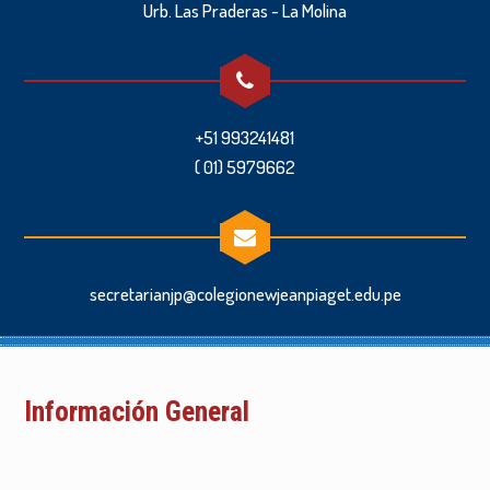
Urb. Las Praderas - La Molina
+51 993241481
( 01) 5979662
secretarianjp@colegionewjeanpiaget.edu.pe
Información General