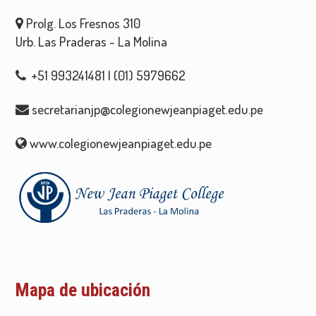
Prolg. Los Fresnos 310
Urb. Las Praderas - La Molina
+51 993241481 | (01) 5979662
secretarianjp@colegionewjeanpiaget.edu.pe
www.colegionewjeanpiaget.edu.pe
Mapa de ubicación