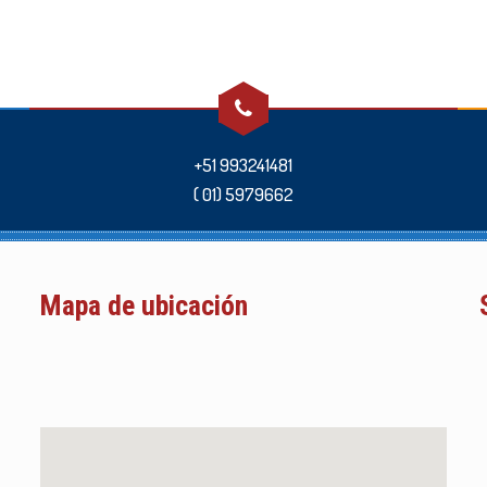
+51 993241481
( 01) 5979662
Mapa de ubicación