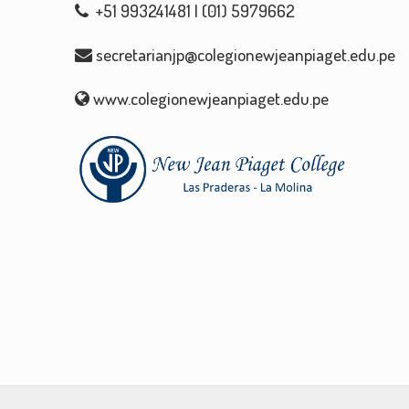
+51 993241481 | (01) 5979662
secretarianjp@colegionewjeanpiaget.edu.pe
www.colegionewjeanpiaget.edu.pe