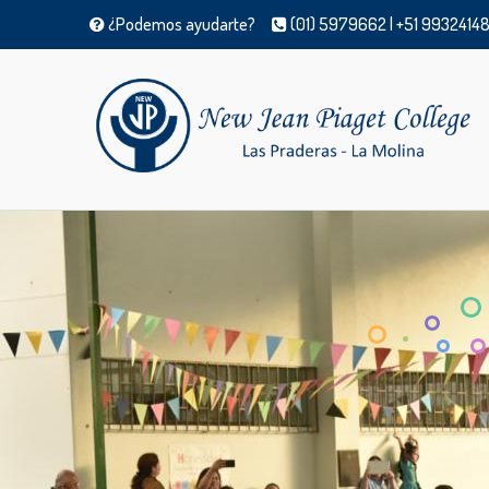
¿Podemos ayudarte?
(01) 5979662 | +51 99324148