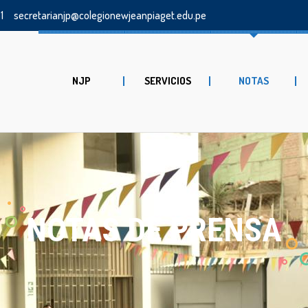
1
secretarianjp@colegionewjeanpiaget.edu.pe
NJP
SERVICIOS
NOTAS
NOTAS DE PRENSA