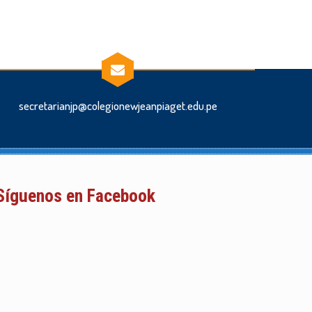
secretarianjp@colegionewjeanpiaget.edu.pe
Síguenos en Facebook