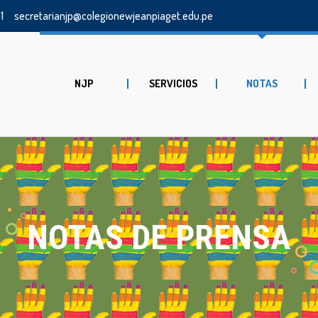
1
secretarianjp@colegionewjeanpiaget.edu.pe
NJP
SERVICIOS
NOTAS
NOTAS DE PRENSA