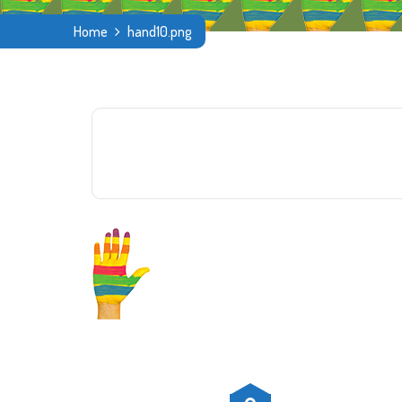
Home
hand10.png