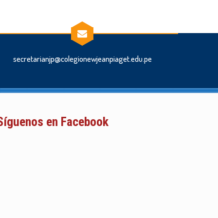
secretarianjp@colegionewjeanpiaget.edu.pe
Síguenos en Facebook