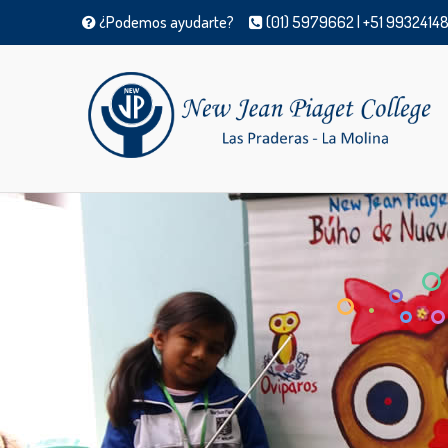
¿Podemos ayudarte?
(01) 5979662 | +51 99324148