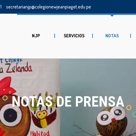
1
secretarianjp@colegionewjeanpiaget.edu.pe
NJP
SERVICIOS
NOTAS
NOTAS DE PRENSA