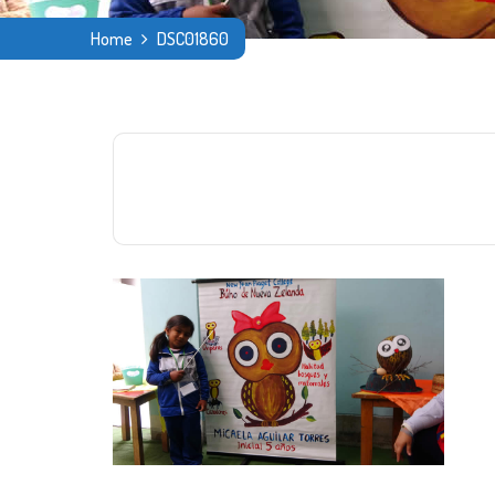
Home
DSC01860