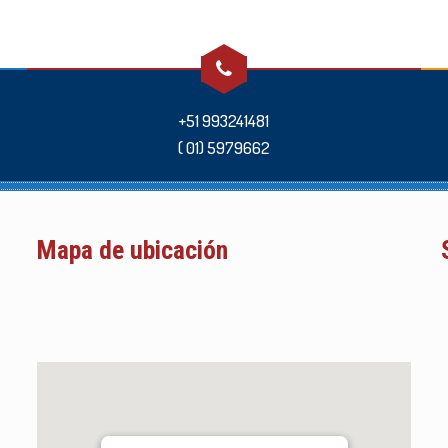
+51 993241481
( 01) 5979662
Mapa de ubicación