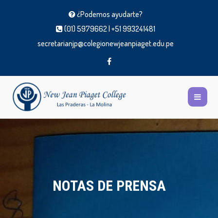
¿Podemos ayudarte?
(01) 5979662 | +51 993241481
secretarianjp@colegionewjeanpiaget.edu.pe
NOTAS DE PRENSA