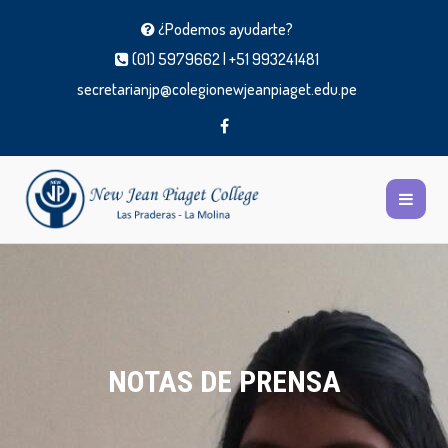
¿Podemos ayudarte?
(01) 5979662 | +51 993241481
secretarianjp@colegionewjeanpiaget.edu.pe
NOTAS DE PRENSA