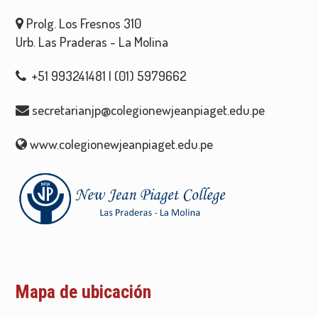
Prolg. Los Fresnos 310
Urb. Las Praderas - La Molina
+51 993241481 | (01) 5979662
secretarianjp@colegionewjeanpiaget.edu.pe
www.colegionewjeanpiaget.edu.pe
Mapa de ubicación