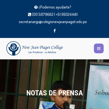
¿Podemos ayudarte?
(01) 5979662 | +51 993241481
secretarianjp@colegionewjeanpiaget.edu.pe
NOTAS DE PRENSA