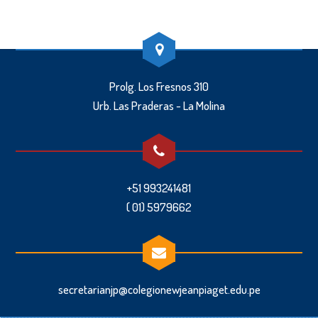
Prolg. Los Fresnos 310
Urb. Las Praderas - La Molina
+51 993241481
( 01) 5979662
secretarianjp@colegionewjeanpiaget.edu.pe