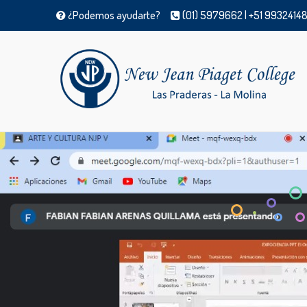
¿Podemos ayudarte?
(01) 5979662 | +51 99324148