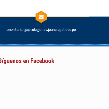
secretarianjp@colegionewjeanpiaget.edu.pe
Síguenos en Facebook