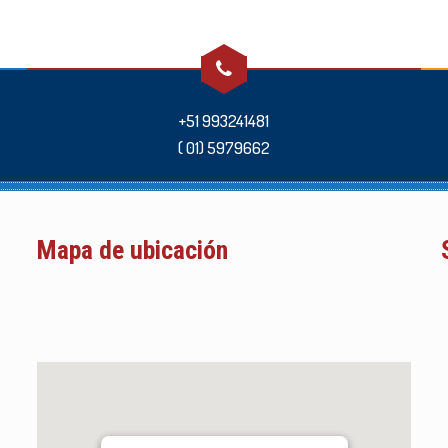
+51 993241481
( 01) 5979662
Mapa de ubicación