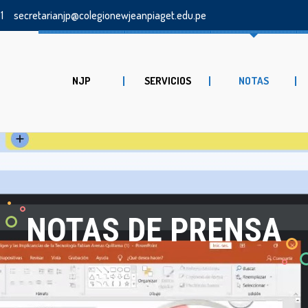
1
secretarianjp@colegionewjeanpiaget.edu.pe
NJP
SERVICIOS
NOTAS
NOTAS DE PRENSA